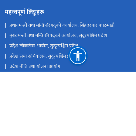
महत्त्वपूर्ण लिङ्कहरू
प्रधानमन्त्री तथा मन्त्रिपरिषद्को कार्यालय, सिहदरबार काठमाडौ
मुख्यमन्त्री तथा मन्त्रिपरिषद्को कार्यालय, सुदूरपश्चिम प्रदेश
प्रदेश लोकसेवा आयोग, सुदूरपश्चिम प्रदेश
प्रदेश सभा सचिवालय, सुदूरपश्चिम प्रदेश
प्रदेश नीति तथा योजना आयोग
सुदूरपश्चिम प्रदेश विपद् सम्बन्धी सम्पुर्ण जानकारी
राष्ट्रिय प्राकृतिक स्रोत तथा वित्त आयोग
सुदूरपश्चिम प्रदेश, धनगढी, कैलाली
moiaffairsandlaw7@gmail.com,
admin.moial@sudurpashchim.gov.np
०९१-५२६६८८, ०९१-५२६९३४