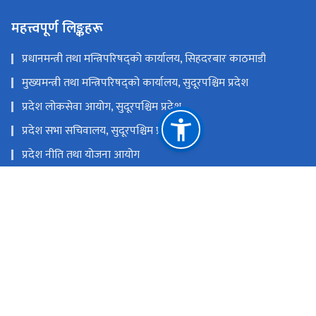
महत्त्वपूर्ण लिङ्कहरू
प्रधानमन्त्री तथा मन्त्रिपरिषद्को कार्यालय, सिहदरबार काठमाडौ
मुख्यमन्त्री तथा मन्त्रिपरिषद्को कार्यालय, सुदूरपश्चिम प्रदेश
प्रदेश लोकसेवा आयोग, सुदूरपश्चिम प्रदेश
प्रदेश सभा सचिवालय, सुदूरपश्चिम प्रदेश
प्रदेश नीति तथा योजना आयोग
सुदूरपश्चिम प्रदेश विपद् सम्बन्धी सम्पुर्ण जानकारी
राष्ट्रिय प्राकृतिक स्रोत तथा वित्त आयोग
सुदूरपश्चिम प्रदेश, धनगढी, कैलाली
moiaffairsandlaw7@gmail.com,
admin.moial@sudurpashchim.gov.np
०९१-५२६६८८, ०९१-५२६९३४