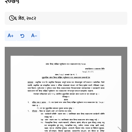
२०७५
६ जेठ, २०८२
A
A