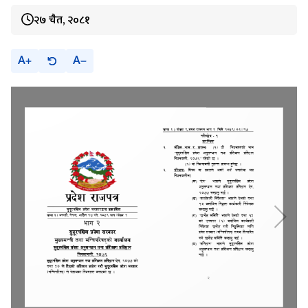
२७ चैत, २०८१
A
A